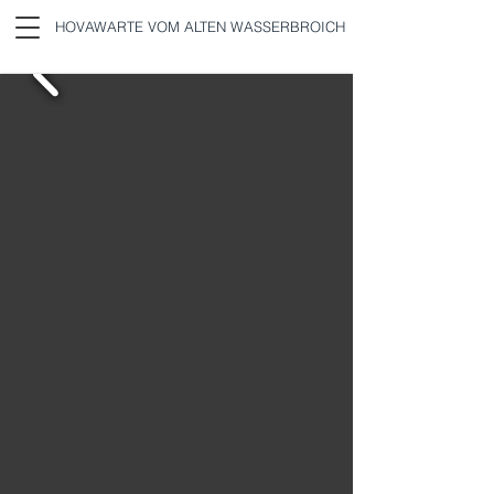
HOVAWARTE VOM ALTEN WASSERBROICH
BRUNO VON DÜSSEL, GEN.
BRUNO