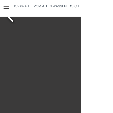
HOVAWARTE VOM ALTEN WASSERBROICH
RENNER AUS DEM
EMSLAND,GEN. "BUDDY"